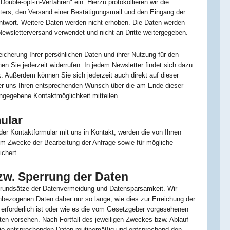
"Double-opt-in-Verfahren" ein. Hierzu protokollieren wir die
ters, den Versand einer Bestätigungsmail und den Eingang der
Antwort. Weitere Daten werden nicht erhoben. Die Daten werden
Newsletterversand verwendet und nicht an Dritte weitergegeben.
eicherung Ihrer persönlichen Daten und ihrer Nutzung für den
n Sie jederzeit widerrufen. In jedem Newsletter findet sich dazu
. Außerdem können Sie sich jederzeit auch direkt auf dieser
r uns Ihren entsprechenden Wunsch über die am Ende dieser
gegebene Kontaktmöglichkeit mitteilen.
ular
der Kontaktformular mit uns in Kontakt, werden die von Ihnen
 Zwecke der Bearbeitung der Anfrage sowie für mögliche
chert.
w. Sperrung der Daten
Grundsätze der Datenvermeidung und Datensparsamkeit. Wir
nbezogenen Daten daher nur so lange, wie dies zur Erreichung der
erforderlich ist oder wie es die vom Gesetzgeber vorgesehenen
isten vorsehen. Nach Fortfall des jeweiligen Zweckes bzw. Ablauf
die entsprechenden Daten routinemäßig und entsprechend den