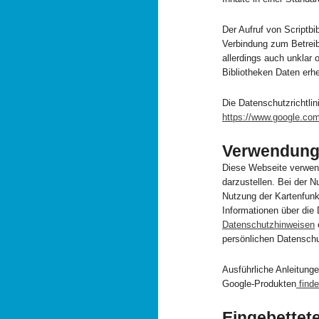
Der Aufruf von Scriptbi
Verbindung zum Betreibe
allerdings auch unklar
Bibliotheken Daten erh
Die Datenschutzrichtlin
https://www.google.com/
Verwendung
Diese Webseite verwen
darzustellen. Bei der 
Nutzung der Kartenfunk
Informationen über die
Datenschutzhinweisen
persönlichen Datenschu
Ausführliche Anleitun
Google-Produkten
finde
Eingebettet