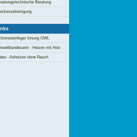
uerungstechnische Beratung
izkesselreinigung
inks
hornsteinfeger Innung OWL
weltbundesamt - Heizen mit Holz
deo - Anheizen ohne Rauch