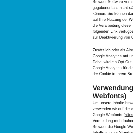
Browser-Software verhin
gegebenenfalls nicht s
können. Sie können dar
auf Ihre Nutzung der W
die Verarbeitung diese
folgenden Link verfügba
zur Deaktivierung von 
Zusätzlich oder als Al
Google Analytics auf u
Dabei wird ein Opt-Out-
Google Analytics für di
der Cookie in Ihrem Brow
Verwendung 
Webfonts)
Um unsere Inhalte brow
verwenden wir auf diese
Google Webfonts (
http
Vermeidung mehrfachen 
Browser die Google Webf
Inhalte in einer Standar