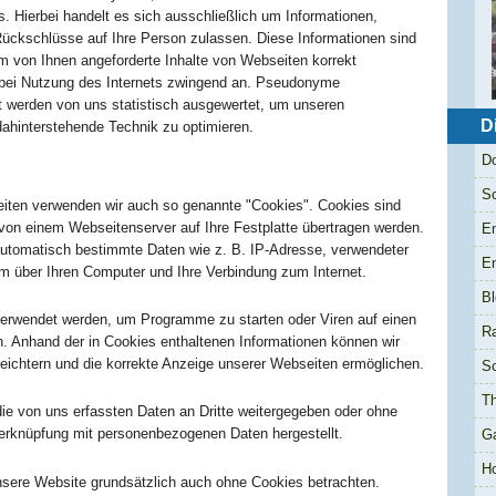
. Hierbei handelt es sich ausschließlich um Informationen,
Rückschlüsse auf Ihre Person zulassen. Diese Informationen sind
m von Ihnen angeforderte Inhalte von Webseiten korrekt
n bei Nutzung des Internets zwingend an. Pseudonyme
rt werden von uns statistisch ausgewertet, um unseren
D
e dahinterstehende Technik zu optimieren.
Do
Sc
iten verwenden wir auch so genannte "Cookies". Cookies sind
 von einem Webseitenserver auf Ihre Festplatte übertragen werden.
En
 automatisch bestimmte Daten wie z. B. IP-Adresse, verwendeter
En
m über Ihren Computer und Ihre Verbindung zum Internet.
Bl
erwendet werden, um Programme zu starten oder Viren auf einen
R
. Anhand der in Cookies enthaltenen Informationen können wir
leichtern und die korrekte Anzeige unserer Webseiten ermöglichen.
Sc
Th
die von uns erfassten Daten an Dritte weitergegeben oder ohne
 Verknüpfung mit personenbezogenen Daten hergestellt.
G
H
nsere Website grundsätzlich auch ohne Cookies betrachten.