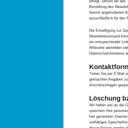
erfolgt, setzen wir das 
Bestellung des Newslet
hiermit angeforderten 
ausschließlich für den 
Die Einwilligung zur Sp
Newsletterversand könne
ein entsprechender Link
Webseite abmelden ode
Datenschutzhinweise an
Kontaktform
Treten Sie per E-Mail o
gemachten Angaben zum
Anschlussfragen gespei
Löschung bz
Wir halten uns an die 
speichern Ihre persone
hier genannten Zwecke 
vielfältigen Speicherfr
dieser Fristen werden 