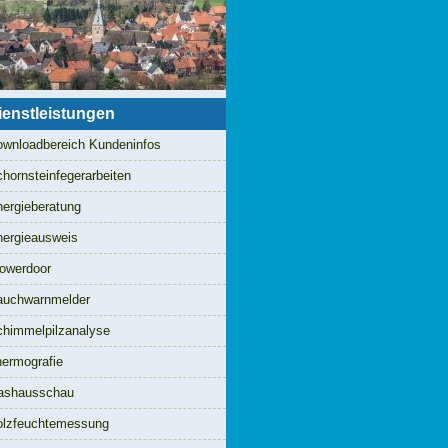
ienstleistungen
wnloadbereich Kundeninfos
hornsteinfegerarbeiten
ergieberatung
ergieausweis
owerdoor
auchwarnmelder
himmelpilzanalyse
ermografie
ashausschau
olzfeuchtemessung