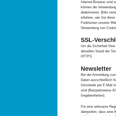
Internet-Browser sind r
können die Verwendung 
deaktivieren. Bitte ver
erfahren, wie Sie diese
Funktionen unserer Web
Verwendung von Cookies
SSL-Versch
Um die Sicherheit Ihre
aktuellen Stand der Te
HTTPS.
Newsletter
Bei der Anmeldung zum
Daten ausschließlich 
Umstände per E-Mail inf
sind (Beispielsweise Ä
Gegebenheiten).
Für eine wirksame Regi
überprüfen, dass eine 