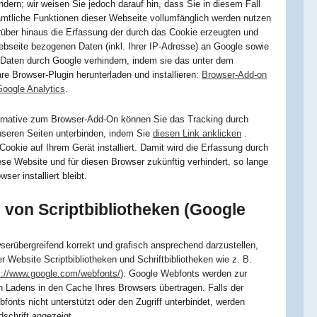
dern; wir weisen Sie jedoch darauf hin, dass Sie in diesem Fall
ämtliche Funktionen dieser Webseite vollumfänglich werden nutzen
über hinaus die Erfassung der durch das Cookie erzeugten und
ebseite bezogenen Daten (inkl. Ihrer IP-Adresse) an Google sowie
r Daten durch Google verhindern, indem sie das unter dem
re Browser-Plugin herunterladen und installieren:
Browser-Add-on
Google Analytics
.
ternative zum Browser-Add-On können Sie das Tracking durch
nseren Seiten unterbinden, indem Sie
diesen Link anklicken
.
Cookie auf Ihrem Gerät installiert. Damit wird die Erfassung durch
ese Website und für diesen Browser zukünftig verhindert, so lange
ser installiert bleibt.
von Scriptbibliotheken (Google
serübergreifend korrekt und grafisch ansprechend darzustellen,
r Website Scriptbibliotheken und Schriftbibliotheken wie z. B.
s://www.google.com/webfonts/
). Google Webfonts werden zur
Ladens in den Cache Ihres Browsers übertragen. Falls der
onts nicht unterstützt oder den Zugriff unterbindet, werden
dschrift angezeigt.