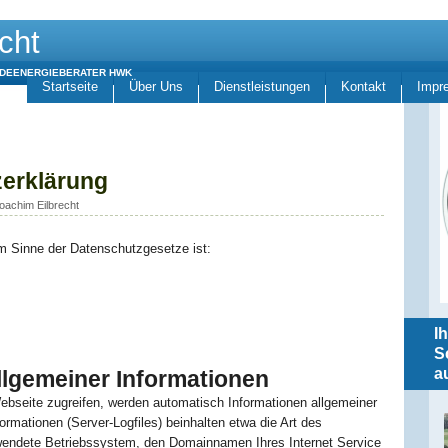
cht
UDEENERGIEBERATER HWK
Startseite
Über Uns
Dienstleistungen
Kontakt
Impr
erklärung
oachim Eilbrecht
im Sinne der Datenschutzgesetze ist:
Ih
S
a
llgemeiner Informationen
bseite zugreifen, werden automatisch Informationen allgemeiner
formationen (Server-Logfiles) beinhalten etwa die Art des
endete Betriebssystem, den Domainnamen Ihres Internet Service