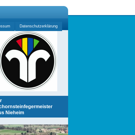
essum
Datenschutzerklärung
r
chornsteinfegermeister
us Nieheim